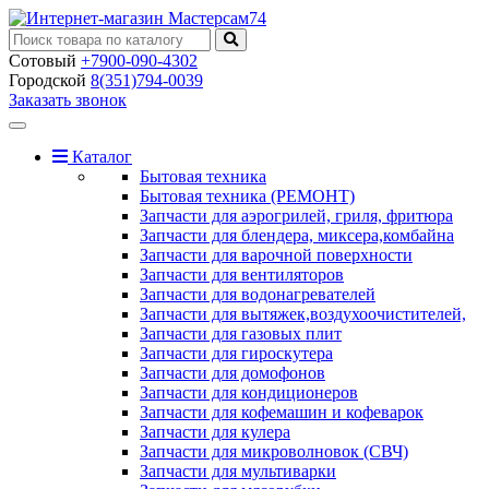
Сотовый
+7900-090-4302
Городской
8(351)794-0039
Заказать звонок
Toggle
navigation
Каталог
Бытовая техника
Бытовая техника (РЕМОНТ)
Запчасти для аэрогрилей, гриля, фритюра
Запчасти для блендера, миксера,комбайна
Запчасти для варочной поверхности
Запчасти для вентиляторов
Запчасти для водонагревателей
Запчасти для вытяжек,воздухоочистителей,
Запчасти для газовых плит
Запчасти для гироскутера
Запчасти для домофонов
Запчасти для кондиционеров
Запчасти для кофемашин и кофеварок
Запчасти для кулера
Запчасти для микроволновок (СВЧ)
Запчасти для мультиварки