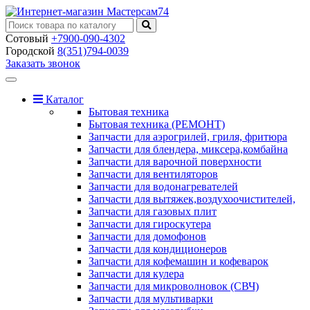
Сотовый
+7900-090-4302
Городской
8(351)794-0039
Заказать звонок
Toggle
navigation
Каталог
Бытовая техника
Бытовая техника (РЕМОНТ)
Запчасти для аэрогрилей, гриля, фритюра
Запчасти для блендера, миксера,комбайна
Запчасти для варочной поверхности
Запчасти для вентиляторов
Запчасти для водонагревателей
Запчасти для вытяжек,воздухоочистителей,
Запчасти для газовых плит
Запчасти для гироскутера
Запчасти для домофонов
Запчасти для кондиционеров
Запчасти для кофемашин и кофеварок
Запчасти для кулера
Запчасти для микроволновок (СВЧ)
Запчасти для мультиварки