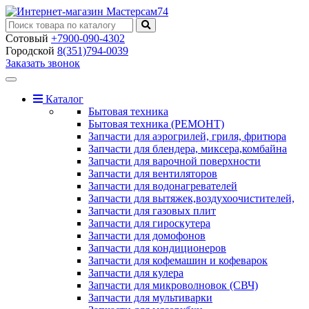
Сотовый
+7900-090-4302
Городской
8(351)794-0039
Заказать звонок
Toggle
navigation
Каталог
Бытовая техника
Бытовая техника (РЕМОНТ)
Запчасти для аэрогрилей, гриля, фритюра
Запчасти для блендера, миксера,комбайна
Запчасти для варочной поверхности
Запчасти для вентиляторов
Запчасти для водонагревателей
Запчасти для вытяжек,воздухоочистителей,
Запчасти для газовых плит
Запчасти для гироскутера
Запчасти для домофонов
Запчасти для кондиционеров
Запчасти для кофемашин и кофеварок
Запчасти для кулера
Запчасти для микроволновок (СВЧ)
Запчасти для мультиварки