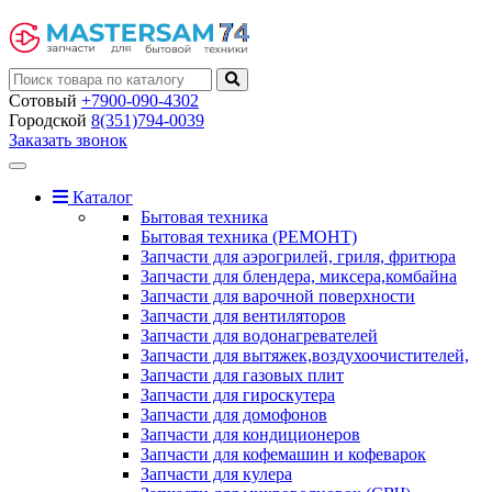
Сотовый
+7900-090-4302
Городской
8(351)794-0039
Заказать звонок
Toggle
navigation
Каталог
Бытовая техника
Бытовая техника (РЕМОНТ)
Запчасти для аэрогрилей, гриля, фритюра
Запчасти для блендера, миксера,комбайна
Запчасти для варочной поверхности
Запчасти для вентиляторов
Запчасти для водонагревателей
Запчасти для вытяжек,воздухоочистителей,
Запчасти для газовых плит
Запчасти для гироскутера
Запчасти для домофонов
Запчасти для кондиционеров
Запчасти для кофемашин и кофеварок
Запчасти для кулера