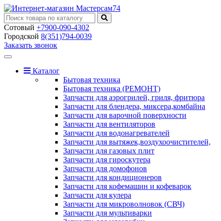
Сотовый
+7900-090-4302
Городской
8(351)794-0039
Заказать звонок
Toggle
navigation
Каталог
Бытовая техника
Бытовая техника (РЕМОНТ)
Запчасти для аэрогрилей, гриля, фритюра
Запчасти для блендера, миксера,комбайна
Запчасти для варочной поверхности
Запчасти для вентиляторов
Запчасти для водонагревателей
Запчасти для вытяжек,воздухоочистителей,
Запчасти для газовых плит
Запчасти для гироскутера
Запчасти для домофонов
Запчасти для кондиционеров
Запчасти для кофемашин и кофеварок
Запчасти для кулера
Запчасти для микроволновок (СВЧ)
Запчасти для мультиварки