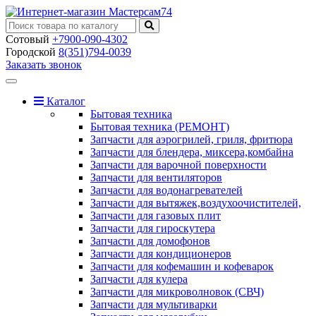
Сотовый
+7900-090-4302
Городской
8(351)794-0039
Заказать звонок
Toggle
navigation
Каталог
Бытовая техника
Бытовая техника (РЕМОНТ)
Запчасти для аэрогрилей, гриля, фритюра
Запчасти для блендера, миксера,комбайна
Запчасти для варочной поверхности
Запчасти для вентиляторов
Запчасти для водонагревателей
Запчасти для вытяжек,воздухоочистителей,
Запчасти для газовых плит
Запчасти для гироскутера
Запчасти для домофонов
Запчасти для кондиционеров
Запчасти для кофемашин и кофеварок
Запчасти для кулера
Запчасти для микроволновок (СВЧ)
Запчасти для мультиварки