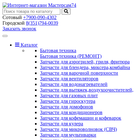
Сотовый
+7900-090-4302
Городской
8(351)794-0039
Заказать звонок
Toggle
navigation
Каталог
Бытовая техника
Бытовая техника (РЕМОНТ)
Запчасти для аэрогрилей, гриля, фритюра
Запчасти для блендера, миксера,комбайна
Запчасти для варочной поверхности
Запчасти для вентиляторов
Запчасти для водонагревателей
Запчасти для вытяжек,воздухоочистителей,
Запчасти для газовых плит
Запчасти для гироскутера
Запчасти для домофонов
Запчасти для кондиционеров
Запчасти для кофемашин и кофеварок
Запчасти для кулера
Запчасти для микроволновок (СВЧ)
Запчасти для мультиварки