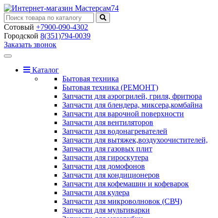
Сотовый
+7900-090-4302
Городской
8(351)794-0039
Заказать звонок
Toggle
navigation
Каталог
Бытовая техника
Бытовая техника (РЕМОНТ)
Запчасти для аэрогрилей, гриля, фритюра
Запчасти для блендера, миксера,комбайна
Запчасти для варочной поверхности
Запчасти для вентиляторов
Запчасти для водонагревателей
Запчасти для вытяжек,воздухоочистителей,
Запчасти для газовых плит
Запчасти для гироскутера
Запчасти для домофонов
Запчасти для кондиционеров
Запчасти для кофемашин и кофеварок
Запчасти для кулера
Запчасти для микроволновок (СВЧ)
Запчасти для мультиварки