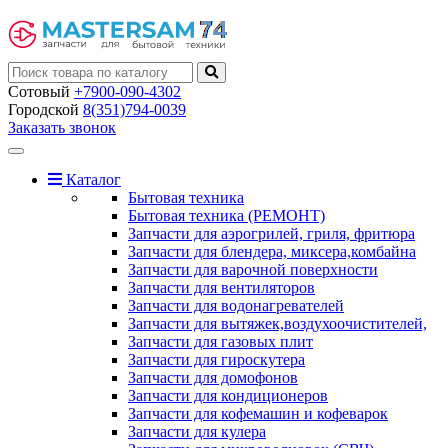
Сотовый
+7900-090-4302
Городской
8(351)794-0039
Заказать звонок
Toggle
navigation
Каталог
Бытовая техника
Бытовая техника (РЕМОНТ)
Запчасти для аэрогрилей, гриля, фритюра
Запчасти для блендера, миксера,комбайна
Запчасти для варочной поверхности
Запчасти для вентиляторов
Запчасти для водонагревателей
Запчасти для вытяжек,воздухоочистителей,
Запчасти для газовых плит
Запчасти для гироскутера
Запчасти для домофонов
Запчасти для кондиционеров
Запчасти для кофемашин и кофеварок
Запчасти для кулера