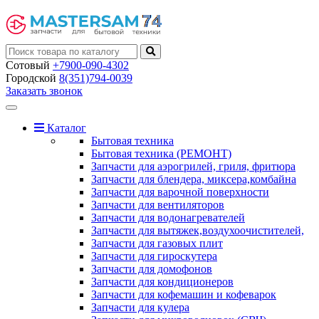
Сотовый
+7900-090-4302
Городской
8(351)794-0039
Заказать звонок
Toggle
navigation
Каталог
Бытовая техника
Бытовая техника (РЕМОНТ)
Запчасти для аэрогрилей, гриля, фритюра
Запчасти для блендера, миксера,комбайна
Запчасти для варочной поверхности
Запчасти для вентиляторов
Запчасти для водонагревателей
Запчасти для вытяжек,воздухоочистителей,
Запчасти для газовых плит
Запчасти для гироскутера
Запчасти для домофонов
Запчасти для кондиционеров
Запчасти для кофемашин и кофеварок
Запчасти для кулера