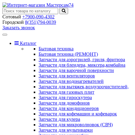
Сотовый
+7900-090-4302
Городской
8(351)794-0039
Заказать звонок
Toggle
navigation
Каталог
Бытовая техника
Бытовая техника (РЕМОНТ)
Запчасти для аэрогрилей, гриля, фритюра
Запчасти для блендера, миксера,комбайна
Запчасти для варочной поверхности
Запчасти для вентиляторов
Запчасти для водонагревателей
Запчасти для вытяжек,воздухоочистителей,
Запчасти для газовых плит
Запчасти для гироскутера
Запчасти для домофонов
Запчасти для кондиционеров
Запчасти для кофемашин и кофеварок
Запчасти для кулера
Запчасти для микроволновок (СВЧ)
Запчасти для мультиварки