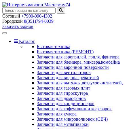
Сотовый
+7900-090-4302
Городской
8(351)794-0039
Заказать звонок
Toggle
navigation
Каталог
Бытовая техника
Бытовая техника (РЕМОНТ)
Запчасти для аэрогрилей, гриля, фритюра
Запчасти для блендера, миксера,комбайна
Запчасти для варочной поверхности
Запчасти для вентиляторов
Запчасти для водонагревателей
Запчасти для вытяжек,воздухоочистителей,
Запчасти для газовых плит
Запчасти для гироскутера
Запчасти для домофонов
Запчасти для кондиционеров
Запчасти для кофемашин и кофеварок
Запчасти для кулера
Запчасти для микроволновок (СВЧ)
Запчасти для мультиварки