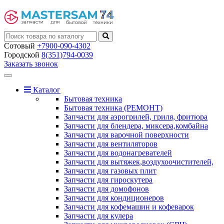
Сотовый
+7900-090-4302
Городской
8(351)794-0039
Заказать звонок
Toggle
navigation
Каталог
Бытовая техника
Бытовая техника (РЕМОНТ)
Запчасти для аэрогрилей, гриля, фритюра
Запчасти для блендера, миксера,комбайна
Запчасти для варочной поверхности
Запчасти для вентиляторов
Запчасти для водонагревателей
Запчасти для вытяжек,воздухоочистителей,
Запчасти для газовых плит
Запчасти для гироскутера
Запчасти для домофонов
Запчасти для кондиционеров
Запчасти для кофемашин и кофеварок
Запчасти для кулера