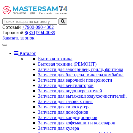
Сотовый
+7900-090-4302
Городской
8(351)794-0039
Заказать звонок
Toggle
navigation
Каталог
Бытовая техника
Бытовая техника (РЕМОНТ)
Запчасти для аэрогрилей, гриля, фритюра
Запчасти для блендера, миксера,комбайна
Запчасти для варочной поверхности
Запчасти для вентиляторов
Запчасти для водонагревателей
Запчасти для вытяжек,воздухоочистителей,
Запчасти для газовых плит
Запчасти для гироскутера
Запчасти для домофонов
Запчасти для кондиционеров
Запчасти для кофемашин и кофеварок
Запчасти для кулера