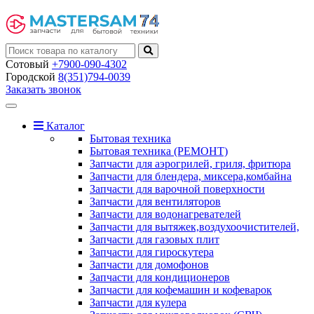
Сотовый
+7900-090-4302
Городской
8(351)794-0039
Заказать звонок
Toggle
navigation
Каталог
Бытовая техника
Бытовая техника (РЕМОНТ)
Запчасти для аэрогрилей, гриля, фритюра
Запчасти для блендера, миксера,комбайна
Запчасти для варочной поверхности
Запчасти для вентиляторов
Запчасти для водонагревателей
Запчасти для вытяжек,воздухоочистителей,
Запчасти для газовых плит
Запчасти для гироскутера
Запчасти для домофонов
Запчасти для кондиционеров
Запчасти для кофемашин и кофеварок
Запчасти для кулера