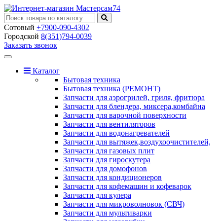
Сотовый
+7900-090-4302
Городской
8(351)794-0039
Заказать звонок
Toggle
navigation
Каталог
Бытовая техника
Бытовая техника (РЕМОНТ)
Запчасти для аэрогрилей, гриля, фритюра
Запчасти для блендера, миксера,комбайна
Запчасти для варочной поверхности
Запчасти для вентиляторов
Запчасти для водонагревателей
Запчасти для вытяжек,воздухоочистителей,
Запчасти для газовых плит
Запчасти для гироскутера
Запчасти для домофонов
Запчасти для кондиционеров
Запчасти для кофемашин и кофеварок
Запчасти для кулера
Запчасти для микроволновок (СВЧ)
Запчасти для мультиварки