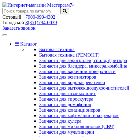
Сотовый
+7900-090-4302
Городской
8(351)794-0039
Заказать звонок
Toggle
navigation
Каталог
Бытовая техника
Бытовая техника (РЕМОНТ)
Запчасти для аэрогрилей, гриля, фритюра
Запчасти для блендера, миксера,комбайна
Запчасти для варочной поверхности
Запчасти для вентиляторов
Запчасти для водонагревателей
Запчасти для вытяжек,воздухоочистителей,
Запчасти для газовых плит
Запчасти для гироскутера
Запчасти для домофонов
Запчасти для кондиционеров
Запчасти для кофемашин и кофеварок
Запчасти для кулера
Запчасти для микроволновок (СВЧ)
Запчасти для мультиварки