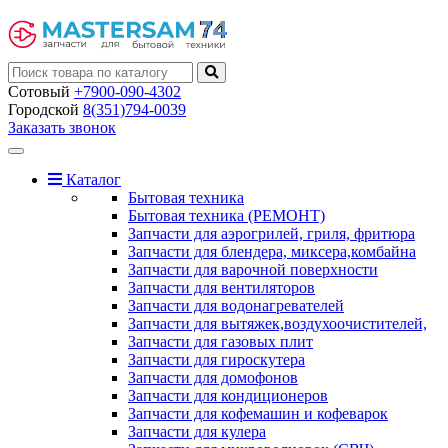
Сотовый
+7900-090-4302
Городской
8(351)794-0039
Заказать звонок
Toggle
navigation
Каталог
Бытовая техника
Бытовая техника (РЕМОНТ)
Запчасти для аэрогрилей, гриля, фритюра
Запчасти для блендера, миксера,комбайна
Запчасти для варочной поверхности
Запчасти для вентиляторов
Запчасти для водонагревателей
Запчасти для вытяжек,воздухоочистителей,
Запчасти для газовых плит
Запчасти для гироскутера
Запчасти для домофонов
Запчасти для кондиционеров
Запчасти для кофемашин и кофеварок
Запчасти для кулера