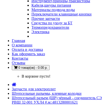
Инструмент,приборы,транзисторы
Кабеля,шнуры питания
Материалы подвода воды
Переключатели клавишные,кнопки
Прочие запчасти
Средства по уходу за БТ
Термопредохранители
Электрика
Главная
О компании
Оплата и доставка
Как оформить заказ
Контакты
Отзывы
0 товар(ов) - 0.00 р.
В корзине пусто!
Запчасти для электроплит
Штепсельные разъемы, клемные колодки
Штепсельный разъем (ШР) чёрный - соединитель СЭ
РВШ 32-001 УХЛ4 #.м::4813280001621