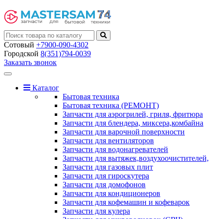
Сотовый
+7900-090-4302
Городской
8(351)794-0039
Заказать звонок
Toggle
navigation
Каталог
Бытовая техника
Бытовая техника (РЕМОНТ)
Запчасти для аэрогрилей, гриля, фритюра
Запчасти для блендера, миксера,комбайна
Запчасти для варочной поверхности
Запчасти для вентиляторов
Запчасти для водонагревателей
Запчасти для вытяжек,воздухоочистителей,
Запчасти для газовых плит
Запчасти для гироскутера
Запчасти для домофонов
Запчасти для кондиционеров
Запчасти для кофемашин и кофеварок
Запчасти для кулера