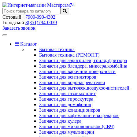
Сотовый
+7900-090-4302
Городской
8(351)794-0039
Заказать звонок
Toggle
navigation
Каталог
Бытовая техника
Бытовая техника (РЕМОНТ)
Запчасти для аэрогрилей, гриля, фритюра
Запчасти для блендера, миксера,комбайна
Запчасти для варочной поверхности
Запчасти для вентиляторов
Запчасти для водонагревателей
Запчасти для вытяжек,воздухоочистителей,
Запчасти для газовых плит
Запчасти для гироскутера
Запчасти для домофонов
Запчасти для кондиционеров
Запчасти для кофемашин и кофеварок
Запчасти для кулера
Запчасти для микроволновок (СВЧ)
Запчасти для мультиварки