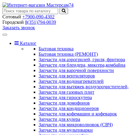
Сотовый
+7900-090-4302
Городской
8(351)794-0039
Заказать звонок
Toggle
navigation
Каталог
Бытовая техника
Бытовая техника (РЕМОНТ)
Запчасти для аэрогрилей, гриля, фритюра
Запчасти для блендера, миксера,комбайна
Запчасти для варочной поверхности
Запчасти для вентиляторов
Запчасти для водонагревателей
Запчасти для вытяжек,воздухоочистителей,
Запчасти для газовых плит
Запчасти для гироскутера
Запчасти для домофонов
Запчасти для кондиционеров
Запчасти для кофемашин и кофеварок
Запчасти для кулера
Запчасти для микроволновок (СВЧ)
Запчасти для мультиварки