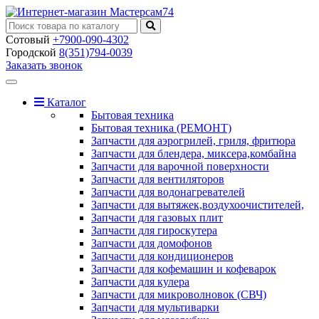
Сотовый
+7900-090-4302
Городской
8(351)794-0039
Заказать звонок
Toggle
navigation
Каталог
Бытовая техника
Бытовая техника (РЕМОНТ)
Запчасти для аэрогрилей, гриля, фритюра
Запчасти для блендера, миксера,комбайна
Запчасти для варочной поверхности
Запчасти для вентиляторов
Запчасти для водонагревателей
Запчасти для вытяжек,воздухоочистителей,
Запчасти для газовых плит
Запчасти для гироскутера
Запчасти для домофонов
Запчасти для кондиционеров
Запчасти для кофемашин и кофеварок
Запчасти для кулера
Запчасти для микроволновок (СВЧ)
Запчасти для мультиварки