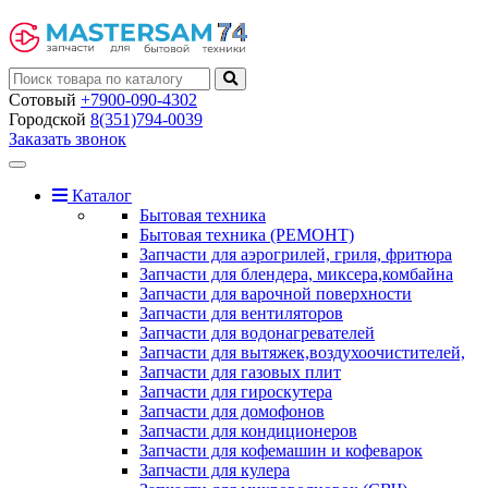
Сотовый
+7900-090-4302
Городской
8(351)794-0039
Заказать звонок
Toggle
navigation
Каталог
Бытовая техника
Бытовая техника (РЕМОНТ)
Запчасти для аэрогрилей, гриля, фритюра
Запчасти для блендера, миксера,комбайна
Запчасти для варочной поверхности
Запчасти для вентиляторов
Запчасти для водонагревателей
Запчасти для вытяжек,воздухоочистителей,
Запчасти для газовых плит
Запчасти для гироскутера
Запчасти для домофонов
Запчасти для кондиционеров
Запчасти для кофемашин и кофеварок
Запчасти для кулера