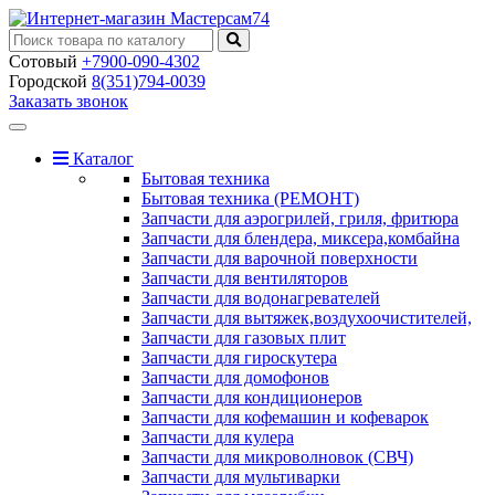
Сотовый
+7900-090-4302
Городской
8(351)794-0039
Заказать звонок
Toggle
navigation
Каталог
Бытовая техника
Бытовая техника (РЕМОНТ)
Запчасти для аэрогрилей, гриля, фритюра
Запчасти для блендера, миксера,комбайна
Запчасти для варочной поверхности
Запчасти для вентиляторов
Запчасти для водонагревателей
Запчасти для вытяжек,воздухоочистителей,
Запчасти для газовых плит
Запчасти для гироскутера
Запчасти для домофонов
Запчасти для кондиционеров
Запчасти для кофемашин и кофеварок
Запчасти для кулера
Запчасти для микроволновок (СВЧ)
Запчасти для мультиварки