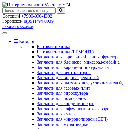
Сотовый
+7900-090-4302
Городской
8(351)794-0039
Заказать звонок
Toggle
navigation
Каталог
Бытовая техника
Бытовая техника (РЕМОНТ)
Запчасти для аэрогрилей, гриля, фритюра
Запчасти для блендера, миксера,комбайна
Запчасти для варочной поверхности
Запчасти для вентиляторов
Запчасти для водонагревателей
Запчасти для вытяжек,воздухоочистителей,
Запчасти для газовых плит
Запчасти для гироскутера
Запчасти для домофонов
Запчасти для кондиционеров
Запчасти для кофемашин и кофеварок
Запчасти для кулера
Запчасти для микроволновок (СВЧ)
Запчасти для мультиварки