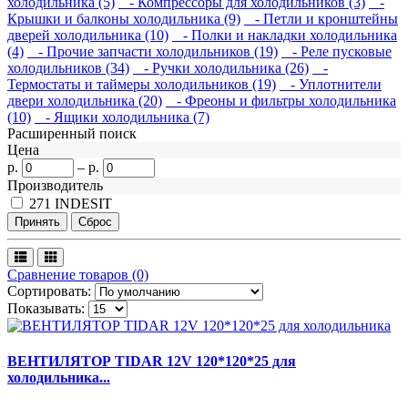
холодильника (5)
- Компрессоры для холодильников (3)
-
Крышки и балконы холодильника (9)
- Петли и кронштейны
дверей холодильника (10)
- Полки и накладки холодильника
(4)
- Прочие запчасти холодильников (19)
- Реле пусковые
холодильников (34)
- Ручки холодильника (26)
-
Термостаты и таймеры холодильников (19)
- Уплотнители
двери холодильника (20)
- Фреоны и фильтры холодильника
(10)
- Ящики холодильника (7)
Расширенный поиск
Цена
р.
–
р.
Производитель
271
INDESIT
Сравнение товаров (0)
Сортировать:
Показывать:
ВЕНТИЛЯТОР TIDAR 12V 120*120*25 для
холодильника...