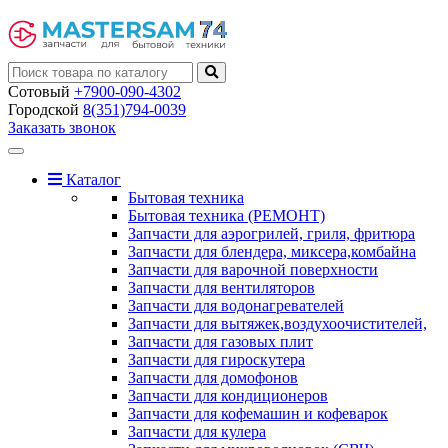
Сотовый
+7900-090-4302
Городской
8(351)794-0039
Заказать звонок
Toggle
navigation
Каталог
Бытовая техника
Бытовая техника (РЕМОНТ)
Запчасти для аэрогрилей, гриля, фритюра
Запчасти для блендера, миксера,комбайна
Запчасти для варочной поверхности
Запчасти для вентиляторов
Запчасти для водонагревателей
Запчасти для вытяжек,воздухоочистителей,
Запчасти для газовых плит
Запчасти для гироскутера
Запчасти для домофонов
Запчасти для кондиционеров
Запчасти для кофемашин и кофеварок
Запчасти для кулера