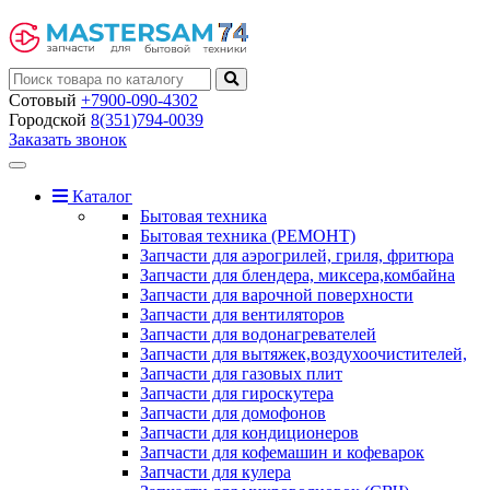
Сотовый
+7900-090-4302
Городской
8(351)794-0039
Заказать звонок
Toggle
navigation
Каталог
Бытовая техника
Бытовая техника (РЕМОНТ)
Запчасти для аэрогрилей, гриля, фритюра
Запчасти для блендера, миксера,комбайна
Запчасти для варочной поверхности
Запчасти для вентиляторов
Запчасти для водонагревателей
Запчасти для вытяжек,воздухоочистителей,
Запчасти для газовых плит
Запчасти для гироскутера
Запчасти для домофонов
Запчасти для кондиционеров
Запчасти для кофемашин и кофеварок
Запчасти для кулера