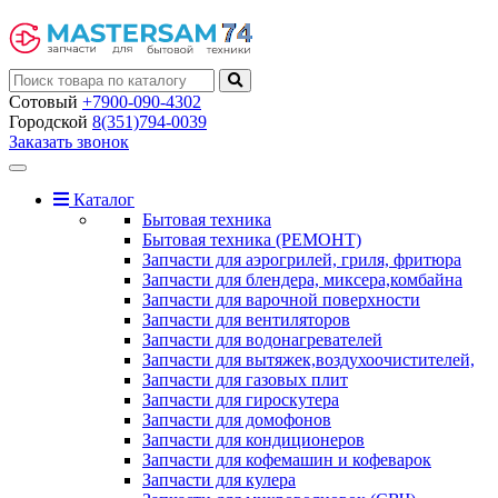
Сотовый
+7900-090-4302
Городской
8(351)794-0039
Заказать звонок
Toggle
navigation
Каталог
Бытовая техника
Бытовая техника (РЕМОНТ)
Запчасти для аэрогрилей, гриля, фритюра
Запчасти для блендера, миксера,комбайна
Запчасти для варочной поверхности
Запчасти для вентиляторов
Запчасти для водонагревателей
Запчасти для вытяжек,воздухоочистителей,
Запчасти для газовых плит
Запчасти для гироскутера
Запчасти для домофонов
Запчасти для кондиционеров
Запчасти для кофемашин и кофеварок
Запчасти для кулера