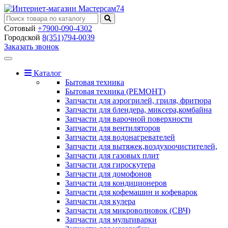
Сотовый
+7900-090-4302
Городской
8(351)794-0039
Заказать звонок
Toggle
navigation
Каталог
Бытовая техника
Бытовая техника (РЕМОНТ)
Запчасти для аэрогрилей, гриля, фритюра
Запчасти для блендера, миксера,комбайна
Запчасти для варочной поверхности
Запчасти для вентиляторов
Запчасти для водонагревателей
Запчасти для вытяжек,воздухоочистителей,
Запчасти для газовых плит
Запчасти для гироскутера
Запчасти для домофонов
Запчасти для кондиционеров
Запчасти для кофемашин и кофеварок
Запчасти для кулера
Запчасти для микроволновок (СВЧ)
Запчасти для мультиварки