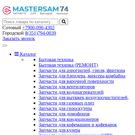
Сотовый
+7900-090-4302
Городской
8(351)794-0039
Заказать звонок
Toggle
navigation
Каталог
Бытовая техника
Бытовая техника (РЕМОНТ)
Запчасти для аэрогрилей, гриля, фритюра
Запчасти для блендера, миксера,комбайна
Запчасти для варочной поверхности
Запчасти для вентиляторов
Запчасти для водонагревателей
Запчасти для вытяжек,воздухоочистителей,
Запчасти для газовых плит
Запчасти для гироскутера
Запчасти для домофонов
Запчасти для кондиционеров
Запчасти для кофемашин и кофеварок
Запчасти для кулера