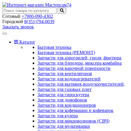
Сотовый
+7900-090-4302
Городской
8(351)794-0039
Заказать звонок
Toggle
navigation
Каталог
Бытовая техника
Бытовая техника (РЕМОНТ)
Запчасти для аэрогрилей, гриля, фритюра
Запчасти для блендера, миксера,комбайна
Запчасти для варочной поверхности
Запчасти для вентиляторов
Запчасти для водонагревателей
Запчасти для вытяжек,воздухоочистителей,
Запчасти для газовых плит
Запчасти для гироскутера
Запчасти для домофонов
Запчасти для кондиционеров
Запчасти для кофемашин и кофеварок
Запчасти для кулера
Запчасти для микроволновок (СВЧ)
Запчасти для мультиварки