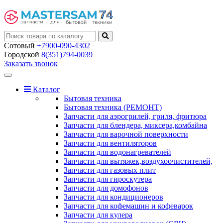
Сотовый
+7900-090-4302
Городской
8(351)794-0039
Заказать звонок
Toggle
navigation
Каталог
Бытовая техника
Бытовая техника (РЕМОНТ)
Запчасти для аэрогрилей, гриля, фритюра
Запчасти для блендера, миксера,комбайна
Запчасти для варочной поверхности
Запчасти для вентиляторов
Запчасти для водонагревателей
Запчасти для вытяжек,воздухоочистителей,
Запчасти для газовых плит
Запчасти для гироскутера
Запчасти для домофонов
Запчасти для кондиционеров
Запчасти для кофемашин и кофеварок
Запчасти для кулера