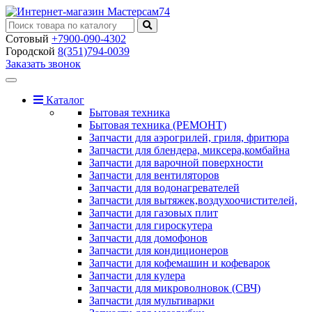
Сотовый
+7900-090-4302
Городской
8(351)794-0039
Заказать звонок
Toggle
navigation
Каталог
Бытовая техника
Бытовая техника (РЕМОНТ)
Запчасти для аэрогрилей, гриля, фритюра
Запчасти для блендера, миксера,комбайна
Запчасти для варочной поверхности
Запчасти для вентиляторов
Запчасти для водонагревателей
Запчасти для вытяжек,воздухоочистителей,
Запчасти для газовых плит
Запчасти для гироскутера
Запчасти для домофонов
Запчасти для кондиционеров
Запчасти для кофемашин и кофеварок
Запчасти для кулера
Запчасти для микроволновок (СВЧ)
Запчасти для мультиварки