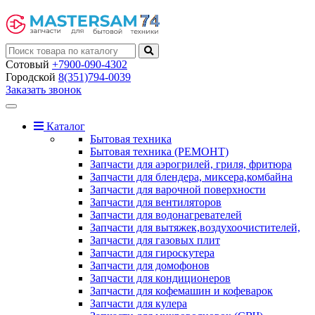
Сотовый
+7900-090-4302
Городской
8(351)794-0039
Заказать звонок
Toggle
navigation
Каталог
Бытовая техника
Бытовая техника (РЕМОНТ)
Запчасти для аэрогрилей, гриля, фритюра
Запчасти для блендера, миксера,комбайна
Запчасти для варочной поверхности
Запчасти для вентиляторов
Запчасти для водонагревателей
Запчасти для вытяжек,воздухоочистителей,
Запчасти для газовых плит
Запчасти для гироскутера
Запчасти для домофонов
Запчасти для кондиционеров
Запчасти для кофемашин и кофеварок
Запчасти для кулера