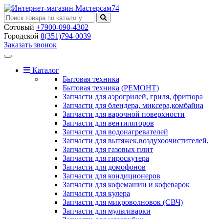
Сотовый
+7900-090-4302
Городской
8(351)794-0039
Заказать звонок
Toggle
navigation
Каталог
Бытовая техника
Бытовая техника (РЕМОНТ)
Запчасти для аэрогрилей, гриля, фритюра
Запчасти для блендера, миксера,комбайна
Запчасти для варочной поверхности
Запчасти для вентиляторов
Запчасти для водонагревателей
Запчасти для вытяжек,воздухоочистителей,
Запчасти для газовых плит
Запчасти для гироскутера
Запчасти для домофонов
Запчасти для кондиционеров
Запчасти для кофемашин и кофеварок
Запчасти для кулера
Запчасти для микроволновок (СВЧ)
Запчасти для мультиварки