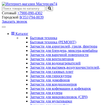
Сотовый
+7900-090-4302
Городской
8(351)794-0039
Заказать звонок
Toggle
navigation
Каталог
Бытовая техника
Бытовая техника (РЕМОНТ)
Запчасти для аэрогрилей, гриля, фритюра
Запчасти для блендера, миксера,комбайна
Запчасти для варочной поверхности
Запчасти для вентиляторов
Запчасти для водонагревателей
Запчасти для вытяжек,воздухоочистителей,
Запчасти для газовых плит
Запчасти для гироскутера
Запчасти для домофонов
Запчасти для кондиционеров
Запчасти для кофемашин и кофеварок
Запчасти для кулера
Запчасти для микроволновок (СВЧ)
Запчасти для мультиварки