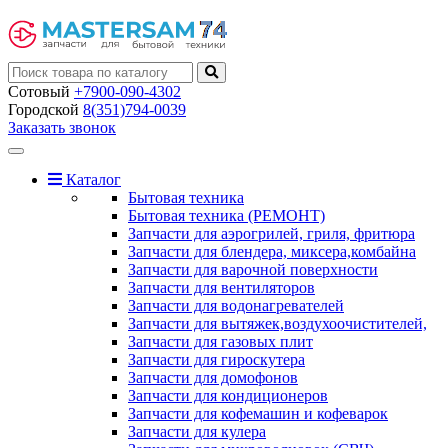
Сотовый
+7900-090-4302
Городской
8(351)794-0039
Заказать звонок
Toggle
navigation
Каталог
Бытовая техника
Бытовая техника (РЕМОНТ)
Запчасти для аэрогрилей, гриля, фритюра
Запчасти для блендера, миксера,комбайна
Запчасти для варочной поверхности
Запчасти для вентиляторов
Запчасти для водонагревателей
Запчасти для вытяжек,воздухоочистителей,
Запчасти для газовых плит
Запчасти для гироскутера
Запчасти для домофонов
Запчасти для кондиционеров
Запчасти для кофемашин и кофеварок
Запчасти для кулера